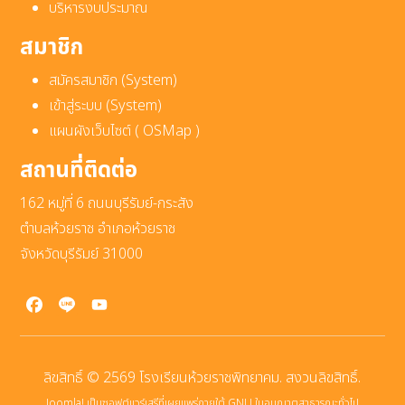
บริหารงบประมาณ
สมาชิก
สมัครสมาชิก (System)
เข้าสู่ระบบ (System)
แผนผังเว็บไซต์ ( OSMap )
สถานที่ติดต่อ
162 หมู่ที่ 6 ถนนบุรีรัมย์-กระสัง
ตำบลห้วยราช อำเภอห้วยราช
จังหวัดบุรีรัมย์ 31000
Facebook
Line
YouTube
ลิขสิทธิ์ © 2569 โรงเรียนห้วยราชพิทยาคม. สงวนลิขสิทธิ์.
Joomla!
เป็นซอฟต์แวร์เสรีที่เผยแพร่ภายใต้
GNU ใบอนุญาตสาธารณะทั่วไป