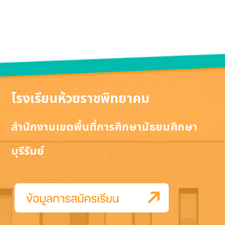
โรงเรียนห้วยราชพิทยาคม
สำนักงานเขตพื้นที่การศึกษามัธยมศึกษา
บุรีรัมย์