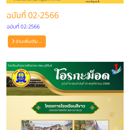
ฉบับที่ 02-2566
ฉบับที่ 02-2566
อ่านเพิ่มเติม …