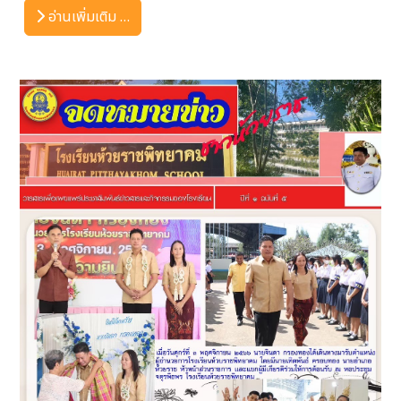
อ่านเพิ่มเติม …