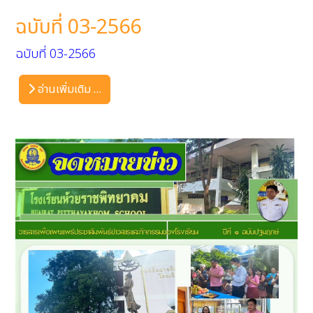
ฉบับที่ 03-2566
ฉบับที่ 03-2566
อ่านเพิ่มเติม …