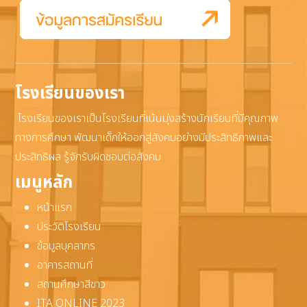
โรงเรียนของเรา
โรงเรียนของเราเป็นโรงเรียนที่เน้นมุ่งสร้างนักเรียนที่มีคุณภาพ
ทางการศึกษา พัฒนาเด็กให้ออกสู่สังคมอย่างมีประสิทธิภาพและ
ประสิทธิผล รู้จักรับผิดชอบต่อสังคม
เมนูหลัก
หน้าแรก
ประวัติโรงเรียน
ข้อมูลบุคลากร
อาคารสถานที่
สถานศึกษาสีขาว
ITA ONLINE 2023