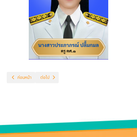
เนื้อหาก่อนหน้า: สุขศึกษาและพลศึกษา
เนื้อหาถัดไป: วิทยาศาสตร์และเทคโนโลยี
ก่อนหน้า
ต่อไป