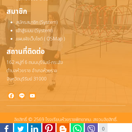
สมาชิก
สมัครสมาชิก (System)
เข้าสู่ระบบ (System)
แผนผังเว็บไซต์ ( OSMap )
สถานที่ติดต่อ
162 หมู่ที่ 6 ถนนบุรีรัมย์-กระสัง
ตำบลห้วยราช อำเภอห้วยราช
จังหวัดบุรีรัมย์ 31000
Facebook
Line
YouTube
ลิขสิทธิ์ © 2569 โรงเรียนห้วยราชพิทยาคม. สงวนลิขสิทธิ์.
Joomla!
เป็นซอฟต์แวร์เสรีที่เผยแพร่ภายใต้
GNU ใบอนุญาตสาธารณะทั่วไป
0