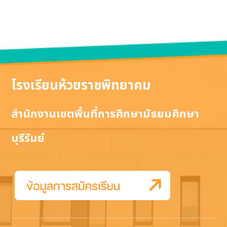
โรงเรียนห้วยราชพิทยาคม
สำนักงานเขตพื้นที่การศึกษามัธยมศึกษา
บุรีรัมย์