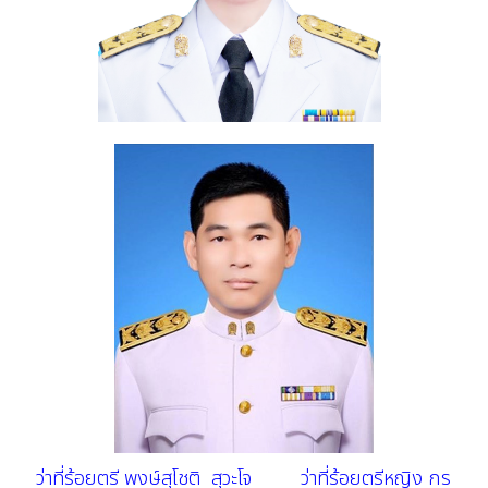
ว่าที่ร้อยตรี พงษ์สุโชติ สุวะโจ
ว่าที่ร้อยตรีหญิง กร