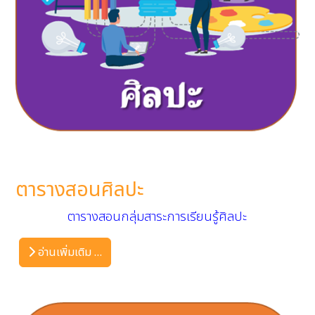
ตารางสอนศิลปะ
ตารางสอนกลุ่มสาระการเรียนรู้ศิลปะ
อ่านเพิ่มเติม …