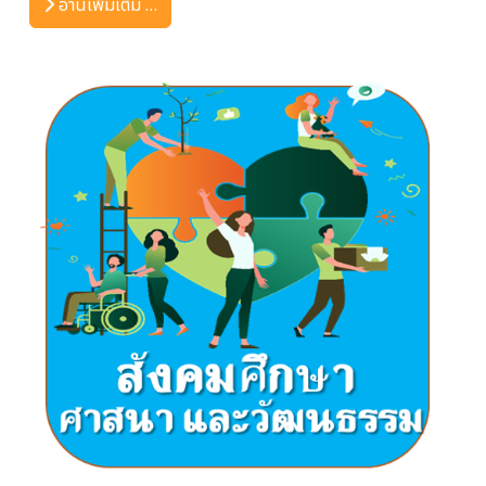
อ่านเพิ่มเติม …