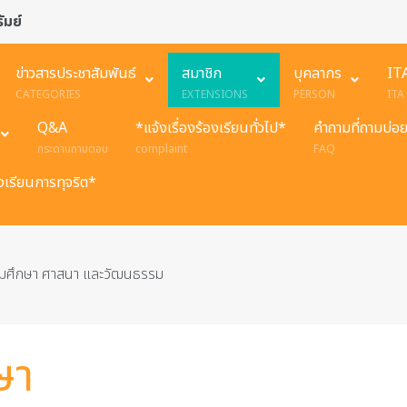
ัมย์
ข่าวสารประชาสัมพันธ์
สมาชิก
บุคลากร
IT
CATEGORIES
EXTENSIONS
PERSON
ITA
Q&A
*แจ้งเรื่องร้องเรียนทั่วไป*
คำถามที่ถามบ่อ
กระดานถามตอบ
complaint
FAQ
องเรียนการทุจริต*
คมศึกษา ศาสนา และวัฒนธรรม
ษา