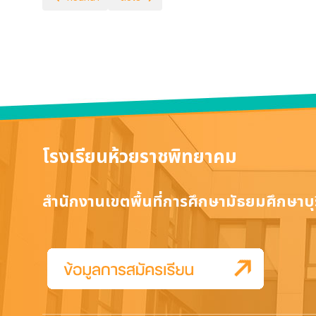
โรงเรียนห้วยราชพิทยาคม
สำนักงานเขตพื้นที่การศึกษามัธยมศึกษาบุร