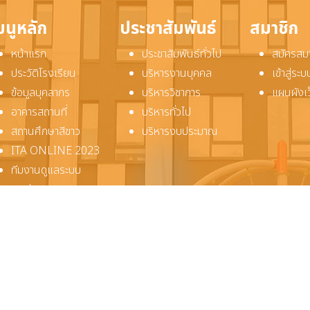
มนูหลัก
ประชาสัมพันธ์
สมาชิก
หน้าแรก
ประชาสัมพันธ์ทั่วไป
สมัครสม
ประวัติโรงเรียน
บริหารงานบุคคล
เข้าสู่ร
ข้อมูลบุคลากร
บริหารวิชาการ
แผนผังเ
อาคารสถานที่
บริหารทั่วไป
สถานศึกษาสีขาว
บริหารงบประมาณ
ITA ONLINE 2023
ทีมงานดูแลระบบ
ติดต่อเรา
ลิขสิทธิ์ © 2569 โรงเรียนห้วยราชพิทยาคม. สงวนลิขสิทธิ์.
Joomla!
เป็นซอฟต์แวร์เสรีที่เผยแพร่ภายใต้
GNU ใบอนุญาตสาธารณะทั่วไป