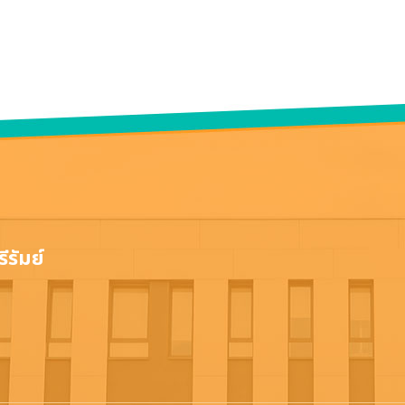
ีรัมย์