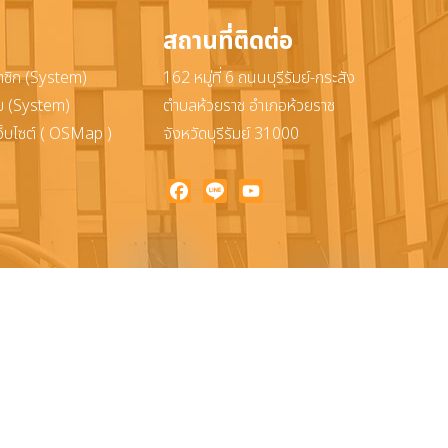
สถานที่ติดต่อ
าชิก (System)
162 หมู่ที่ 6 ถนนบุรีรัมย์-กระสัง
ะบบ (System)
ตำบลห้วยราช อำเภอห้วยราช
ว็บไซต์ ( OSMap )
จังหวัดบุรีรัมย์ 31000
Facebook
Line
YouTube