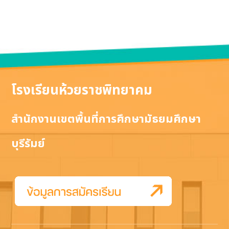
โรงเรียนห้วยราชพิทยาคม
สำนักงานเขตพื้นที่การศึกษามัธยมศึกษา
บุรีรัมย์