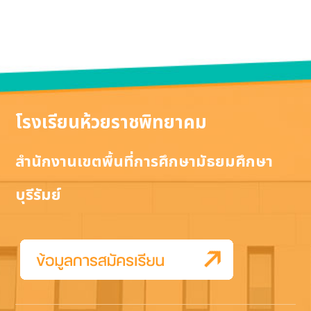
โรงเรียนห้วยราชพิทยาคม
สำนักงานเขตพื้นที่การศึกษามัธยมศึกษา
บุรีรัมย์