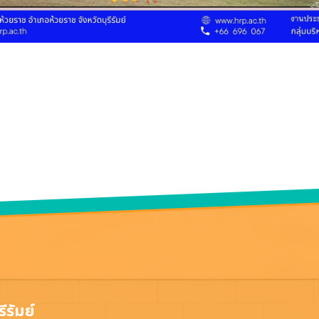
ีรัมย์