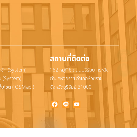
สถานที่ติดต่อ
าชิก (System)
162 หมู่ที่ 6 ถนนบุรีรัมย์-กระสัง
ะบบ (System)
ตำบลห้วยราช อำเภอห้วยราช
ว็บไซต์ ( OSMap )
จังหวัดบุรีรัมย์ 31000
Facebook
Line
YouTube