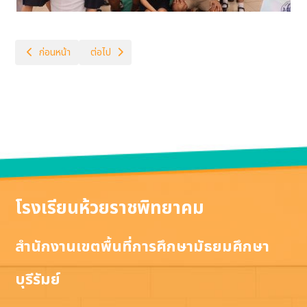
เนื้อหาก่อนหน้า: นิเทศ ติดตาม ประเมินจาก ก.ต.ป.น. 2566
เนื้อหาถัดไป: จัดการประชุมผู้ปกครองนักเรียนกลุ่มเสี่ยงมีผ
ก่อนหน้า
ต่อไป
โรงเรียนห้วยราชพิทยาคม
สำนักงานเขตพื้นที่การศึกษามัธยมศึกษา
บุรีรัมย์