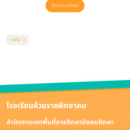
ลิงค์ดาวน์โหลด
เนื้อหาถัดไป: โครงสร้างหลักสูตรศิลปะ
ต่อไป
โรงเรียนห้วยราชพิทยาคม
สำนักงานเขตพื้นที่การศึกษามัธยมศึกษา