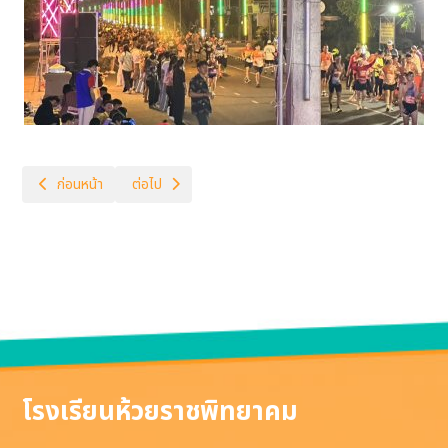
เนื้อหาก่อนหน้า: ผอ. ร่วมงานกีฬา อบต.ห้วยราช
เนื้อหาถัดไป: ผอ.เขต สาม.บร. ตรวจเยี่ยมจุดเชียร์งานบุรีร
ก่อนหน้า
ต่อไป
โรงเรียนห้วยราชพิทยาคม