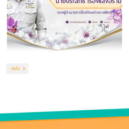
เนื้อหาถัดไป: กิจกรรมกีฬาวันครู
ต่อไป