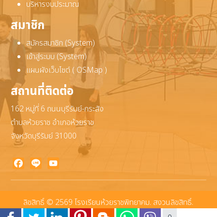
บริหารงบประมาณ
สมาชิก
สมัครสมาชิก (System)
เข้าสู่ระบบ (System)
แผนผังเว็บไซต์ ( OSMap )
สถานที่ติดต่อ
162 หมู่ที่ 6 ถนนบุรีรัมย์-กระสัง
ตำบลห้วยราช อำเภอห้วยราช
จังหวัดบุรีรัมย์ 31000
Facebook
Line
YouTube
ลิขสิทธิ์ © 2569 โรงเรียนห้วยราชพิทยาคม. สงวนลิขสิทธิ์.
Joomla!
เป็นซอฟต์แวร์เสรีที่เผยแพร่ภายใต้
GNU ใบอนุญาตสาธารณะทั่วไป